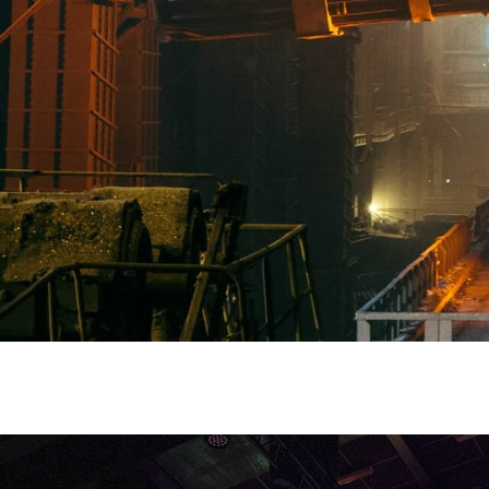
, consectetur adipis cin elit. Nunc purus libero, interdum sed b