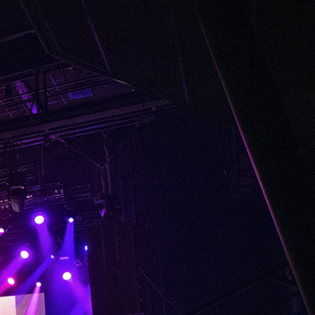
em ipsum dolor sit amet,
s cin elit.