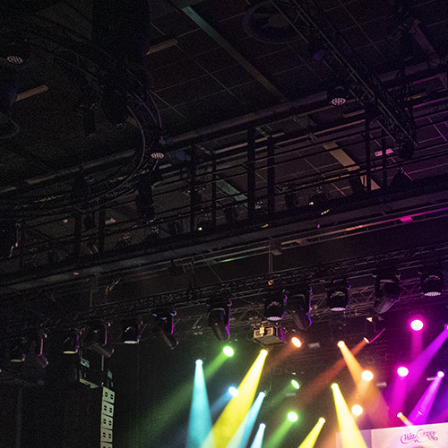
que veloran tristique egestas nulla mollis dui lorem dolor. Lor
r adipis cin elit. Lorem ipsum dolor sit amet, consectetur adipi