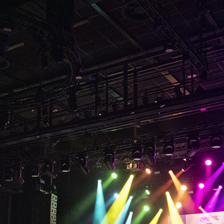
que veloran tristique egestas nulla mollis dui lorem dolor. Lor
r adipis cin elit. Lorem ipsum dolor sit amet, consectetur adipi