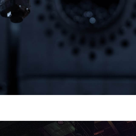
, consectetur adipis cin elit. Nunc purus libero, interdum sed b