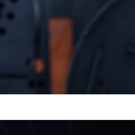
landit acp retium facilisis