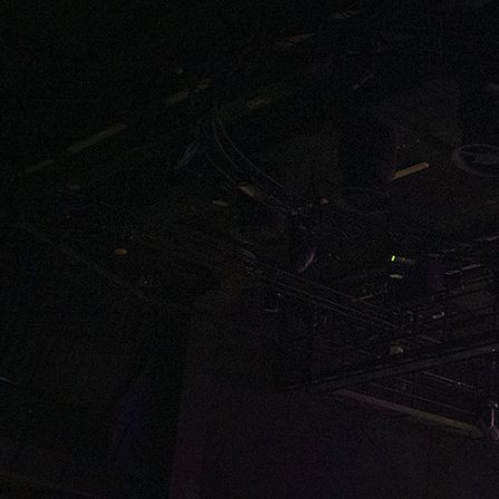
Lorem ipsum dolor sit amet
turpis. Donec dictum ne
consectetu