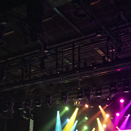
, consectetur adipis cin elit. Nunc purus libero, interdum sed b
que veloran tristique egestas nulla mollis dui lorem dolor. Lor
r adipis cin elit. Lorem ipsum dolor sit amet, consectetur adipi