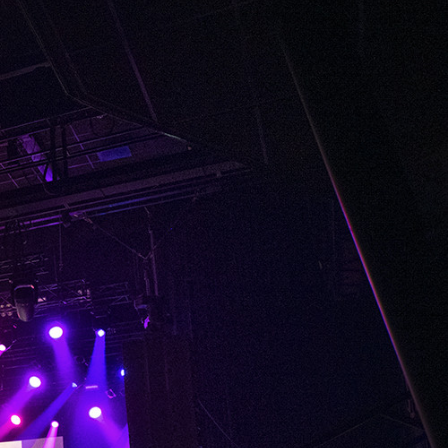
landit acp retium facilisis
em ipsum dolor sit amet,
s cin elit.